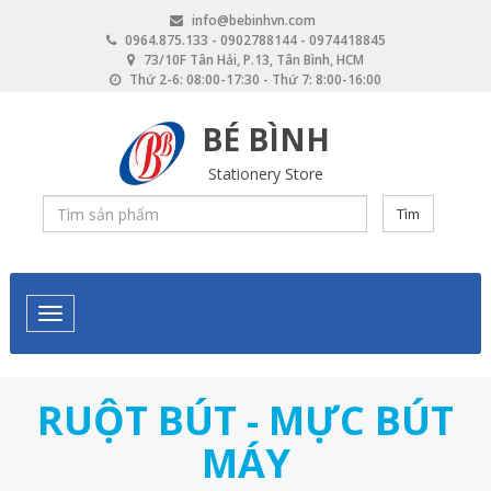
Skip
info@bebinhvn.com
to
0964.875.133 - 0902788144 - 0974418845
main
73/10F Tân Hải, P.13, Tân Bình, HCM
content
Thứ 2-6: 08:00-17:30 - Thứ 7: 8:00-16:00
BÉ BÌNH
Stationery Store
Tìm
RUỘT BÚT - MỰC BÚT
MÁY