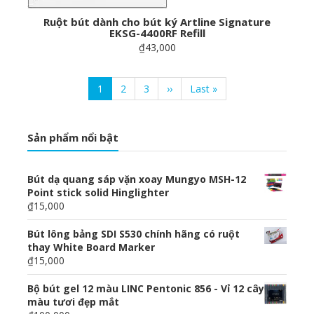
Ruột bút dành cho bút ký Artline Signature
EKSG-4400RF Refill
₫43,000
Pagination
Current
1
Page
2
Page
3
Next
››
Last
Last »
page
page
page
Sản phẩm nổi bật
Bút dạ quang sáp vặn xoay Mungyo MSH-12
Point stick solid Hinglighter
₫15,000
Bút lông bảng SDI S530 chính hãng có ruột
thay White Board Marker
₫15,000
Bộ bút gel 12 màu LINC Pentonic 856 - Vỉ 12 cây
màu tươi đẹp mắt