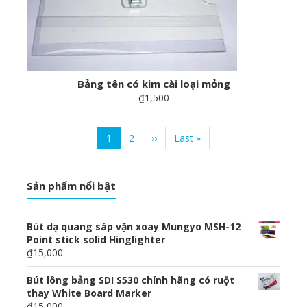
Bảng tên có kim cài loại mỏng
₫1,500
Pagination
Current
1
Page
2
Next
››
Last
Last »
page
page
page
Sản phẩm nổi bật
Bút dạ quang sáp vặn xoay Mungyo MSH-12
Point stick solid Hinglighter
₫15,000
Bút lông bảng SDI S530 chính hãng có ruột
thay White Board Marker
₫15,000