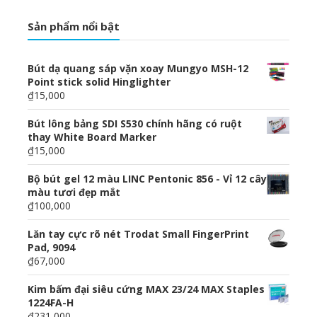
Sản phẩm nổi bật
Bút dạ quang sáp vặn xoay Mungyo MSH-12
Point stick solid Hinglighter
₫15,000
Bút lông bảng SDI S530 chính hãng có ruột
thay White Board Marker
₫15,000
Bộ bút gel 12 màu LINC Pentonic 856 - Vỉ 12 cây
màu tươi đẹp mắt
₫100,000
Lăn tay cực rõ nét Trodat Small FingerPrint
Pad, 9094
₫67,000
Kim bấm đại siêu cứng MAX 23/24 MAX Staples
1224FA-H
₫231,000