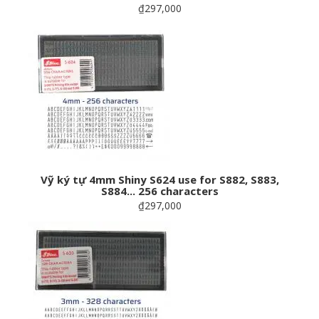
₫297,000
Vỹ ký tự 4mm Shiny S624 use for S882, S883,
S884... 256 characters
₫297,000