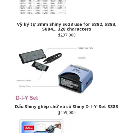
Vỹ ký tự 3mm Shiny S623 use for S882, S883,
S884... 328 characters
₫297,000
Dấu Shiny ghép chữ và số Shiny D-I-Y-Set S883
₫459,000