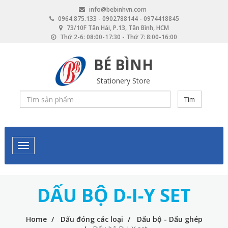
Skip
info@bebinhvn.com
to
0964.875.133 - 0902788144 - 0974418845
main
73/10F Tân Hải, P.13, Tân Bình, HCM
content
Thứ 2-6: 08:00-17:30 - Thứ 7: 8:00-16:00
BÉ BÌNH
Stationery Store
Tìm
DẤU BỘ D-I-Y SET
Home
Dấu đóng các loại
Dấu bộ - Dấu ghép