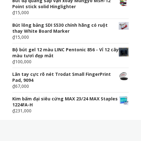
Bút dạ quang sáp vặn xoay Mungyo MSH-12
Point stick solid Hinglighter
₫15,000
Bút lông bảng SDI S530 chính hãng có ruột
thay White Board Marker
₫15,000
Bộ bút gel 12 màu LINC Pentonic 856 - Vỉ 12 cây
màu tươi đẹp mắt
₫100,000
Lăn tay cực rõ nét Trodat Small FingerPrint
Pad, 9094
₫67,000
Kim bấm đại siêu cứng MAX 23/24 MAX Staples
1224FA-H
₫231,000