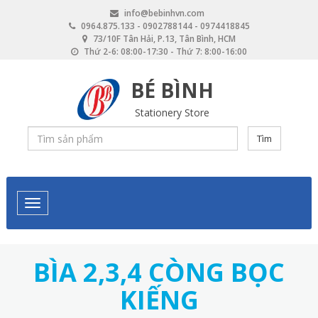
Skip
info@bebinhvn.com
to
0964.875.133 - 0902788144 - 0974418845
main
73/10F Tân Hải, P.13, Tân Bình, HCM
content
Thứ 2-6: 08:00-17:30 - Thứ 7: 8:00-16:00
BÉ BÌNH
Stationery Store
Tìm
BÌA 2,3,4 CÒNG BỌC
KIẾNG