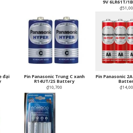
9V 6LR61T/1B
₫51,0
e đại
Pin Panasonic Trung C xanh
Pin Panasonic 2
y
R14UT/2S Battery
Batte
₫10,700
₫14,0