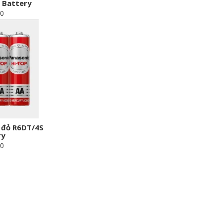
 Battery
00
A đỏ R6DT/4S
ry
00