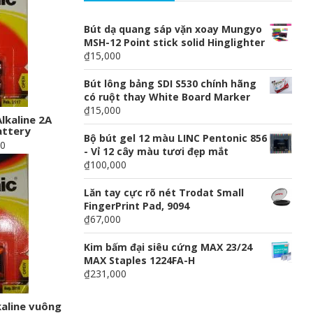
Bút dạ quang sáp vặn xoay Mungyo
MSH-12 Point stick solid Hinglighter
₫15,000
Bút lông bảng SDI S530 chính hãng
có ruột thay White Board Marker
₫15,000
lkaline 2A
attery
Bộ bút gel 12 màu LINC Pentonic 856
00
- Vỉ 12 cây màu tươi đẹp mắt
₫100,000
Lăn tay cực rõ nét Trodat Small
FingerPrint Pad, 9094
₫67,000
Kim bấm đại siêu cứng MAX 23/24
MAX Staples 1224FA-H
₫231,000
kaline vuông