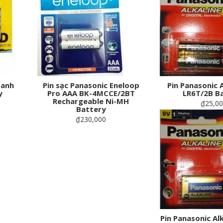
xanh
Pin sạc Panasonic Eneloop
Pin Panasonic A
y
Pro AAA BK-4MCCE/2BT
LR6T/2B B
Rechargeable Ni-MH
₫25,0
Battery
₫230,000
Pin Panasonic Al