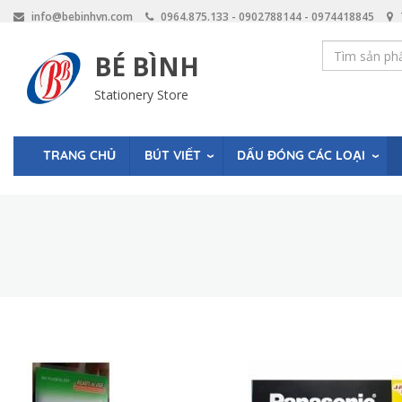
Skip
info@bebinhvn.com
0964.875.133 - 0902788144 - 0974418845
to
main
BÉ BÌNH
content
Stationery Store
BÚT VIẾT
DẤU ĐÓNG CÁC LOẠI
TRANG CHỦ