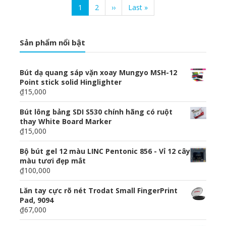
Current
1
Page
2
Next
››
Last
Last »
page
page
page
Sản phẩm nổi bật
Bút dạ quang sáp vặn xoay Mungyo MSH-12
Point stick solid Hinglighter
₫15,000
Bút lông bảng SDI S530 chính hãng có ruột
thay White Board Marker
₫15,000
Bộ bút gel 12 màu LINC Pentonic 856 - Vỉ 12 cây
màu tươi đẹp mắt
₫100,000
Lăn tay cực rõ nét Trodat Small FingerPrint
Pad, 9094
₫67,000