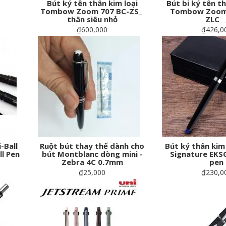
Bút ký tên thân kim loại
Bút bi ký tên th
Tombow Zoom 707 BC-ZS_
Tombow Zoom 
thân siêu nhỏ
ZLC_ 
₫600,000
₫426,0
-Ball
Ruột bút thay thế dành cho
Bút ký thân kim 
l Pen
bút Montblanc dòng mini -
Signature EKS
Zebra 4C 0.7mm
pen
₫25,000
₫230,0