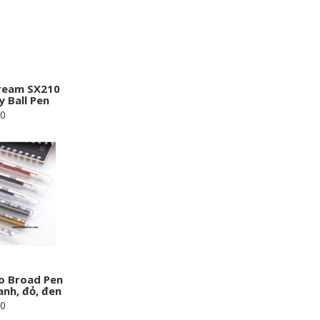
tream SX210
 Ball Pen
00
no Broad Pen
nh, đỏ, đen
00