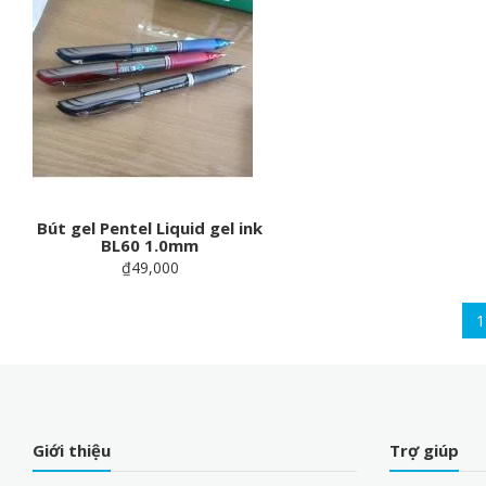
Bút gel Pentel Liquid gel ink
BL60 1.0mm
₫49,000
Pagination
C
1
p
Giới thiệu
Trợ giúp