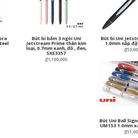
bra
Bút bi bấm 3 ngòi Uni
Bút bi Uni Jets
teel
Jetstream Prime thân kim
1.0mm nắp đậy
loại, 0.7mm xanh, đỏ , đen,
₫53,0
SXE3357
₫1,100,000
Bút Uni Ball Sig
UM153 1.0mm xa
₫51,0