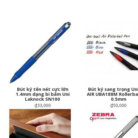
Bút ký tên nét cực lớn
Bút ký sang trọng Uni
1.4mm dạng bi bấm Uni
AIR UBA188M Rollerbal
Laknock SN100
0.5mm
₫33,000
₫50,000