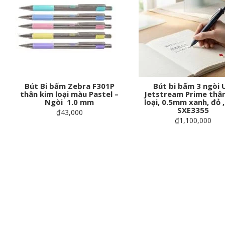
Bút Bi bấm Zebra F301P
Bút bi bấm 3 ngòi 
thân kim loại màu Pastel –
Jetstream Prime thâ
Ngòi 1.0 mm
loại, 0.5mm xanh, đỏ ,
SXE3355
₫43,000
₫1,100,000