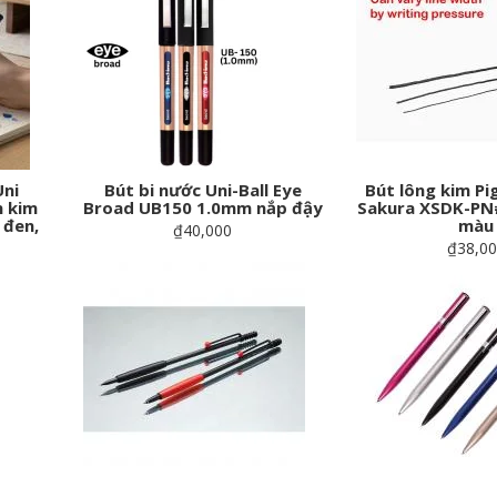
Uni
Bút bi nước Uni-Ball Eye
Bút lông kim P
n kim
Broad UB150 1.0mm nắp đậy
Sakura XSDK-PN
 đen,
màu
₫40,000
₫38,0