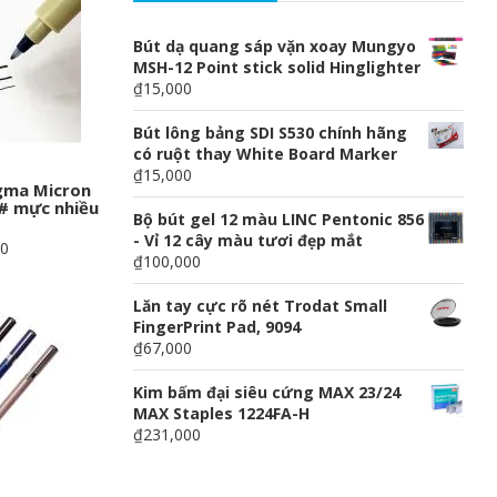
Bút dạ quang sáp vặn xoay Mungyo
MSH-12 Point stick solid Hinglighter
₫15,000
Bút lông bảng SDI S530 chính hãng
có ruột thay White Board Marker
₫15,000
igma Micron
# mực nhiều
Bộ bút gel 12 màu LINC Pentonic 856
- Vỉ 12 cây màu tươi đẹp mắt
00
₫100,000
Lăn tay cực rõ nét Trodat Small
FingerPrint Pad, 9094
₫67,000
Kim bấm đại siêu cứng MAX 23/24
MAX Staples 1224FA-H
₫231,000