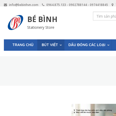
Skip
info@bebinhvn.com
0964.875.133 - 0902788144 - 0974418845
to
main
BÉ BÌNH
content
Stationery Store
BÚT VIẾT
DẤU ĐÓNG CÁC LOẠI
TRANG CHỦ