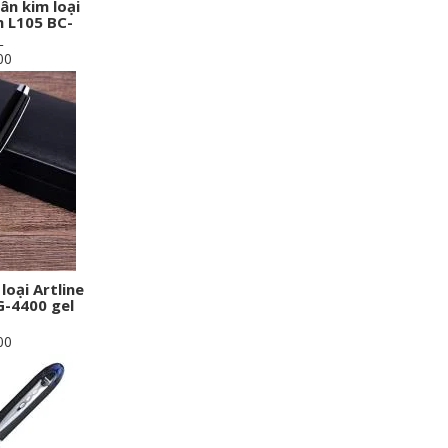
ân kim loại
L105 BC-
_
00
loại Artline
G-4400 gel
00