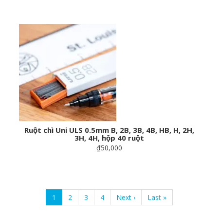
Ruột chì Uni ULS 0.5mm B, 2B, 3B, 4B, HB, H, 2H,
3H, 4H, hộp 40 ruột
₫50,000
Pagination
Current
1
Page
2
Page
3
Page
4
Next
Next ›
Last
Last »
page
page
page