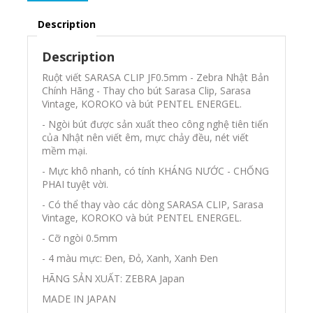
Description
Description
Ruột viết SARASA CLIP JF0.5mm - Zebra Nhật Bản
Chính Hãng - Thay cho bút Sarasa Clip,
S
arasa
Vintage, KOROKO
và bút PENTEL ENERGEL.
- Ngòi bút được sản xuất theo công nghệ tiên tiến
của Nhật nên viết êm, mực chảy đều, nét viết
mềm mại.
- Mực khô nhanh, có tính KHÁNG NƯỚC - CHỐNG
PHAI tuyệt vời.
- Có thể thay vào các dòng SARASA CLIP, S
arasa
Vintage, KOROKO
và bút PENTEL ENERGEL.
- Cỡ ngòi 0.5mm
- 4 màu mực: Đen, Đỏ, Xanh, Xanh Đen
HÃNG SẢN XUẤT: ZEBRA Japan
MADE IN JAPAN