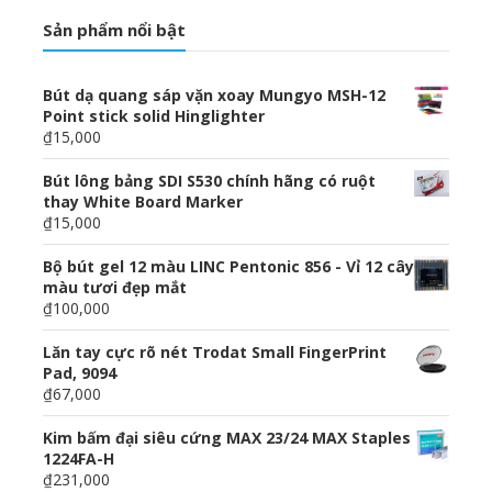
Sản phẩm nổi bật
Bút dạ quang sáp vặn xoay Mungyo MSH-12
Point stick solid Hinglighter
₫15,000
Bút lông bảng SDI S530 chính hãng có ruột
thay White Board Marker
₫15,000
Bộ bút gel 12 màu LINC Pentonic 856 - Vỉ 12 cây
màu tươi đẹp mắt
₫100,000
Lăn tay cực rõ nét Trodat Small FingerPrint
Pad, 9094
₫67,000
Kim bấm đại siêu cứng MAX 23/24 MAX Staples
1224FA-H
₫231,000