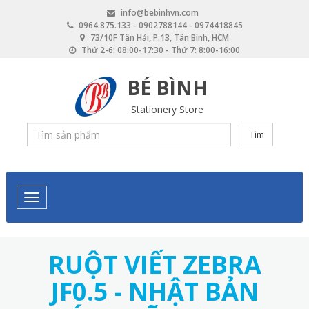
Skip
info@bebinhvn.com
to
0964.875.133 - 0902788144 - 0974418845
main
73/10F Tân Hải, P.13, Tân Bình, HCM
content
Thứ 2-6: 08:00-17:30 - Thứ 7: 8:00-16:00
BÉ BÌNH
Stationery Store
Tìm
RUỘT VIẾT ZEBRA
JF0.5 - NHẬT BẢN