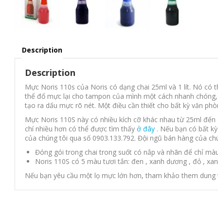
Description
Description
Mực Noris 110s của Noris có dạng chai 25ml và 1 lít. Nó có
thể đổ mực lại cho tampon của mình một cách nhanh chóng, đ
tạo ra dấu mực rõ nét. Một điều cần thiết cho bất kỳ văn p
Mực Noris 110S này có nhiều kích cỡ khác nhau từ 25ml đến 1
chí nhiều hơn có thể được tìm thấy
ở đây
. Nếu bạn có bất kỳ
của chúng tôi qua số 0903.133.792. Đội ngũ bán hàng của ch
Đóng gói trong chai trong suốt có nắp và nhãn để chỉ m
Noris 110S có 5 màu tươi tắn: đen , xanh dương , đỏ , xan
Nếu bạn yêu cầu một lọ mực lớn hơn, tham khảo them dung 