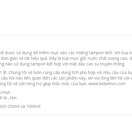
 thể được sử dụng để thêm mực vào các miếng tampon khô. Với loại n
ơn giản và rất hiệu quả. Đây là loại mực gốc nước chất lượng cao, 
hòng nào sử dụng tampon kết hợp với mặt dấu cao su truyền thống.
 lít. Chúng tôi sẽ luôn cung cấp dung tích phù hợp với nhu cầu của 
 câu hỏi nào liên quan đến các sản phẩm này, xin vui lòng liên hệ với
úng tôi sẽ sẵn lòng trợ giúp thắc mắc của bạn. www.bebinhvn.com
àu mực
h lá , tím
tích 250ml và 1000ml