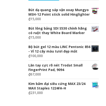
Bút dạ quang sáp vặn xoay Mungyo
MSH-12 Point stick solid Hinglighter
₫15,000
Bút lông bảng SDI S530 chính hãng
có ruột thay White Board Marker
₫15,000
Bộ bút gel 12 màu LINC Pentonic 856
- Vỉ 12 cây màu tươi đẹp mắt
₫100,000
Lăn tay cực rõ nét Trodat Small
FingerPrint Pad, 9094
₫67,000
Kim bấm đại siêu cứng MAX 23/24
MAX Staples 1224FA-H
₫231,000