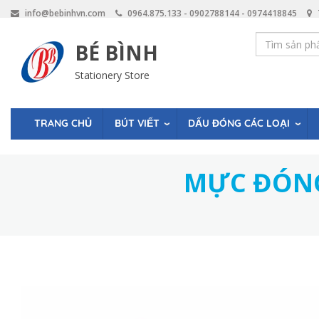
Skip
info@bebinhvn.com
0964.875.133 - 0902788144 - 0974418845
to
main
BÉ BÌNH
content
Stationery Store
BÚT VIẾT
DẤU ĐÓNG CÁC LOẠI
TRANG CHỦ
MỰC ĐÓNG