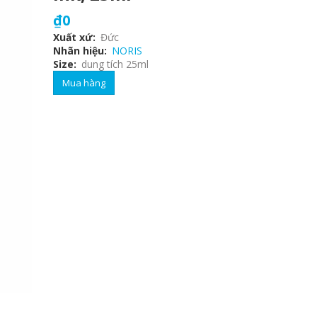
₫0
Xuất xứ
Đức
Nhãn hiệu
NORIS
Size
dung tích 25ml
Mua hàng