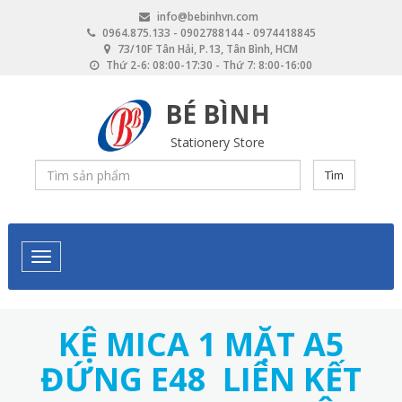
Skip
info@bebinhvn.com
to
0964.875.133 - 0902788144 - 0974418845
main
73/10F Tân Hải, P.13, Tân Bình, HCM
content
Thứ 2-6: 08:00-17:30 - Thứ 7: 8:00-16:00
BÉ BÌNH
Stationery Store
Tìm
KỆ MICA 1 MẶT A5
ĐỨNG E48 LIÊN KẾT