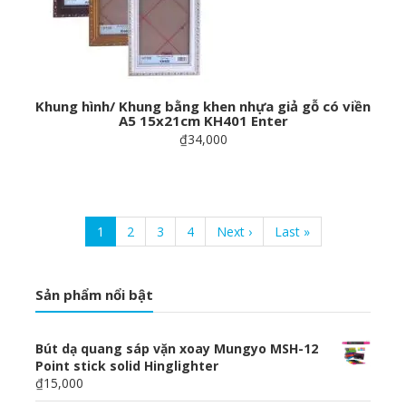
Khung hình/ Khung bằng khen nhựa giả gỗ có viền
A5 15x21cm KH401 Enter
₫34,000
Pagination
Current
1
Page
2
Page
3
Page
4
Next
Next ›
Last
Last »
page
page
page
Sản phẩm nổi bật
Bút dạ quang sáp vặn xoay Mungyo MSH-12
Point stick solid Hinglighter
₫15,000