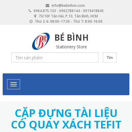
Skip
info@bebinhvn.com
to
0964.875.133 - 0902788144 - 0974418845
main
73/10F Tân Hải, P.13, Tân Bình, HCM
content
Thứ 2-6: 08:00-17:30 - Thứ 7: 8:00-16:00
BÉ BÌNH
Stationery Store
Tìm
CẶP ĐỰNG TÀI LIỆU
CÓ QUAY XÁCH TEFIT