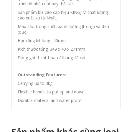
tránh bị nhàu nát hay thất lạc.
Sản phẩm bìa cao cấp hiệu KINGJIM chất lượng
cao xuất xứ từ Nhật.
Màu sắc: trong suốt
, xanh dương (trong) và đen
(đục)
Học rộng lọt lòng : 40mm
Kích thước tổng:
349 x 43 x 271
mm
Đóng gói :1 cái 1 bao / thùng 10 cái
Outstanding Features:
Carrying up to 3kg
Flexible handle to pull up and down
Durable material and water proof
Sản phẩm khác cùng loại