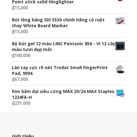
Point stick solid Hinglighter
₫15,000
Bút lông bảng SDI S530 chính hãng có ruột
thay White Board Marker
₫15,000
Bộ bút gel 12 màu LINC Pentonic 856 - Vỉ 12 cây
màu tươi đẹp mắt
₫100,000
Lăn tay cực rõ nét Trodat Small FingerPrint
Pad, 9094
₫67,000
Kim bấm đại siêu cứng MAX 23/24 MAX Staples
1224FA-H
₫231,000
Giới thiệu