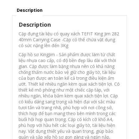
Description
Description
Cặp đựng tài liệu có quay xách TEFIT King Jim 282
40mm Carrying Case -
Cặp có thể chứa vật dụng
có sức nặng lên đến 3Kg
Cặp hồ sơ KingJim - Sản phẩm được làm từ chất
liệu nhựa cao cấp, có độ bền đẹp lâu dài với thời
gian. Cặp được làm bặng nhựa nên có khả năng
chống thấm nước bảo vệ giữ cho giấy tờ, tài liệu
của bạn được an toàn kể cả trong điều kiện ẩm
ướt. Thiết kế nhiều ngăn kèm quai xách tiện lợi. Có
thiết kế mô phỏng như một chiếc cặp táp, với
nhiều ngăn, khóa bấm kèm quai xách tiện lợi. Cặp
có kiểu dáng sang trọng và hiện đại với sắc màu
tươi tắn và trang nhã, phù hợp với nơi công sở,
thích hợp để bạn mang theo bên mình trong các
buổi hội họp quan trọng. Cặp có kích cỡ khổ A4,
phù hợp với hầu hết các loại giấy tờ, tài liệu hiện
nay. Vật dụng thiết yếu và quan trọng, giúp bảo
quản và sắp xếp hồ sơ gọn gàng và ngăn nắp,