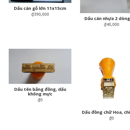
Dấu cán gỗ lớn 11x15cm
₫390,000
Dấu cán nhựa 2 dòng
₫40,000
Dấu tên bằng đồng, dấu
không mực
₫0
Dấu đồng chữ Hoa, ch
₫0