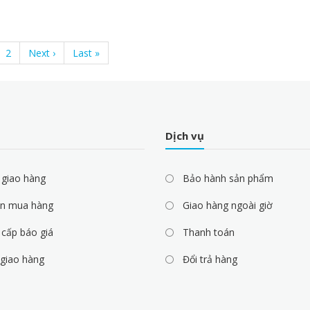
rent
Page
2
Next
Next ›
Last
Last »
e
page
page
Dịch vụ
 giao hàng
Bảo hành sản phẩm
n mua hàng
Giao hàng ngoài giờ
cấp báo giá
Thanh toán
 giao hàng
Đổi trả hàng