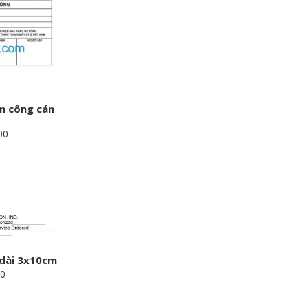
n công cán
00
 dài 3x10cm
00