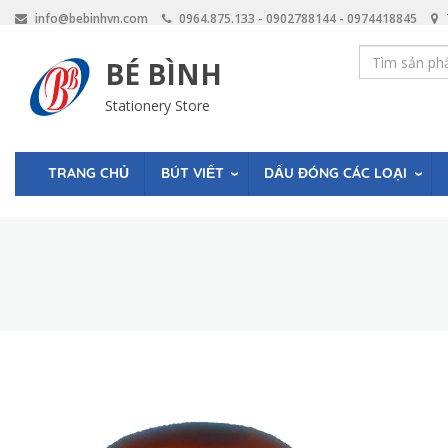
Skip
info@bebinhvn.com
0964.875.133 - 0902788144 - 0974418845
to
main
BÉ BÌNH
content
Stationery Store
BÚT VIẾT
DẤU ĐÓNG CÁC LOẠI
TRANG CHỦ