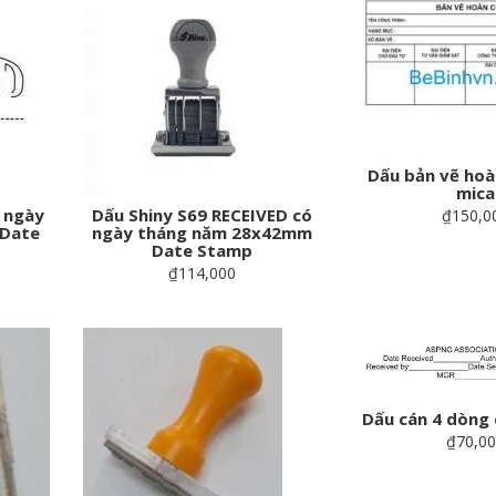
Dấu bản vẽ hoà
mica
 ngày
Dấu Shiny S69 RECEIVED có
₫150,0
Date
ngày tháng năm 28x42mm
Date Stamp
₫114,000
Dấu cán 4 dòng
₫70,0