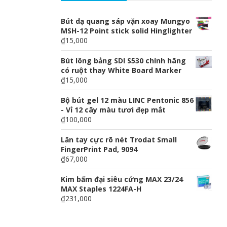
Bút dạ quang sáp vặn xoay Mungyo
MSH-12 Point stick solid Hinglighter
₫15,000
Bút lông bảng SDI S530 chính hãng
có ruột thay White Board Marker
₫15,000
Bộ bút gel 12 màu LINC Pentonic 856
- Vỉ 12 cây màu tươi đẹp mắt
₫100,000
Lăn tay cực rõ nét Trodat Small
FingerPrint Pad, 9094
₫67,000
Kim bấm đại siêu cứng MAX 23/24
MAX Staples 1224FA-H
₫231,000