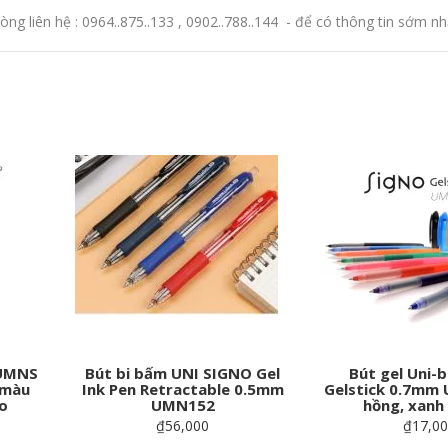
òng liên hệ : 0964..875..133 , 0902..788..144 - để có thông tin sớm nh
 UMNS
Bút bi bấm UNI SIGNO Gel
Bút gel Uni-b
 màu
Ink Pen Retractable 0.5mm
Gelstick 0.7mm
o
UMN152
hồng, xanh 
₫56,000
₫17,0