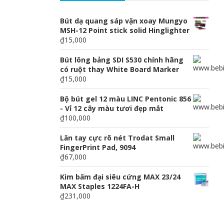
Bút dạ quang sáp vặn xoay Mungyo
MSH-12 Point stick solid Hinglighter
₫15,000
Bút lông bảng SDI S530 chính hãng
có ruột thay White Board Marker
₫15,000
Bộ bút gel 12 màu LINC Pentonic 856
- Vỉ 12 cây màu tươi đẹp mắt
₫100,000
Lăn tay cực rõ nét Trodat Small
FingerPrint Pad, 9094
₫67,000
Kim bấm đại siêu cứng MAX 23/24
MAX Staples 1224FA-H
₫231,000