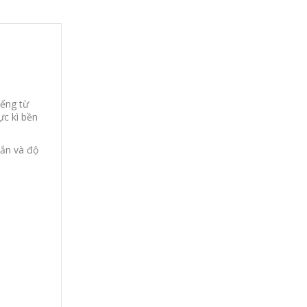
iếng từ
ực kì bền
ắn và độ