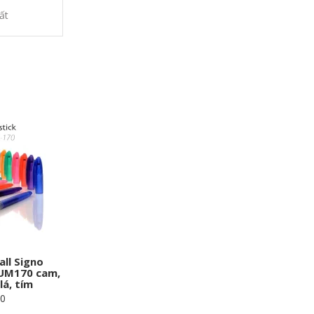
ất
all Signo
 UM170 cam,
lá, tím
00