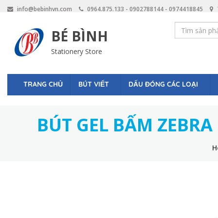
Skip
info@bebinhvn.com
0964.875.133 - 0902788144 - 0974418845
to
main
BÉ BÌNH
content
Stationery Store
BÚT VIẾT
DẤU ĐÓNG CÁC LOẠI
TRANG CHỦ
BÚT GEL BẤM ZEBR
H