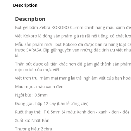
Description
Description
Bút gel bấm Zebra KOKORO 0.5mm chính hãng màu xanh đ
Viết Kokoro là dòng sản phẩm giá rẻ rất nổi tiếng, có chất lượ
Mẫu sản phẩm mới - bút Kokoro đã được bán ra hàng loạt cây
trước SARASA Clip giữ nguyên vẹn những đặc tính ưu việt nh
bỉ.
Thân bút được cải tiến khác hơn để giảm giá thành sản ph
mịn mượt của mực viết.
Viết trơn tru, mềm mại mang lại trải nghiệm viết của bạn hoà
Màu mực : màu xanh đen
Ngòi bút : 0.5mm
Đóng gói : hộp 12 cây (bán lẻ từng cây)
Ruột thay thế: JF 0,5mm (4 màu: Xanh đen - xanh - đen - đỏ)
Xuất xứ: Nhật Bản
Thương hiệu: Zebra