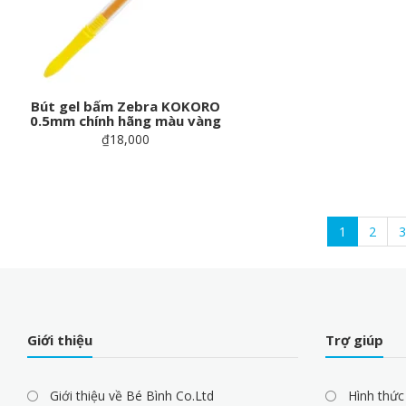
Bút gel bấm Zebra KOKORO
0.5mm chính hãng màu vàng
₫18,000
Pagination
Current
1
Page
2
P
3
page
Giới thiệu
Trợ giúp
Giới thiệu về Bé Bình Co.Ltd
Hình thức