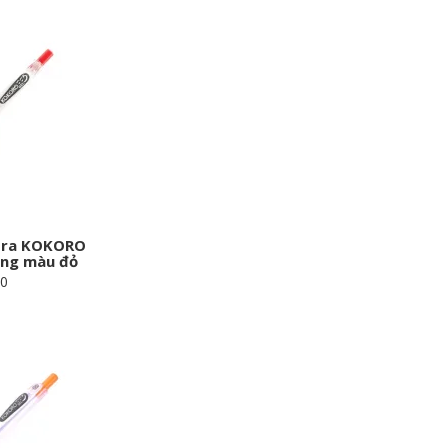
bra KOKORO
ãng màu đỏ
00