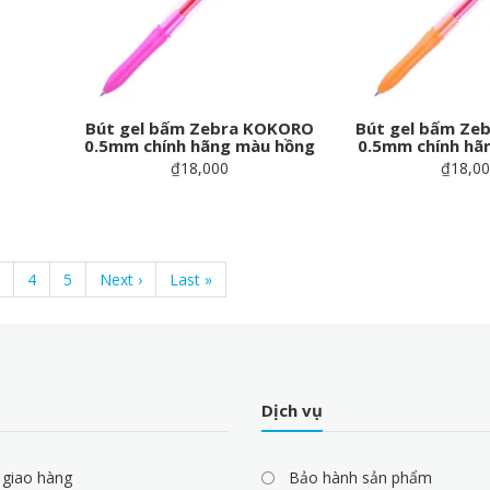
Bút gel bấm Zebra KOKORO
Bút gel bấm Ze
0.5mm chính hãng màu hồng
0.5mm chính hã
₫18,000
₫18,0
age
Page
4
Page
5
Next
Next ›
Last
Last »
page
page
Dịch vụ
 giao hàng
Bảo hành sản phẩm