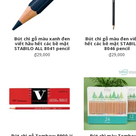
Bút chì gỗ màu xanh đen
Bút chì gỗ màu đen vi
viết hầu hết các bề mặt
hết các bề mặt STABI
STABILO ALL 8041 pencil
8046 pencil
₫29,000
₫29,000
Bút chì gỗ Tombow 8900-V
Bút chì màu Tombow