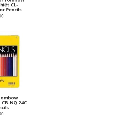
hiết CL-
r Pencils
00
 Tombow
t CB-NQ 24C
cils
00