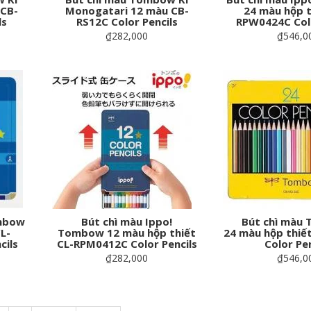
 CB-
Monogatari 12 màu CB-
24 màu hộp t
ls
RS12C Color Pencils
RPW0424C Colo
₫282,000
₫546,0
ombow
Bút chì màu Ippo!
Bút chì màu
L-
Tombow 12 màu hộp thiết
24 màu hộp thiế
cils
CL-RPM0412C Color Pencils
Color Pen
₫282,000
₫546,0