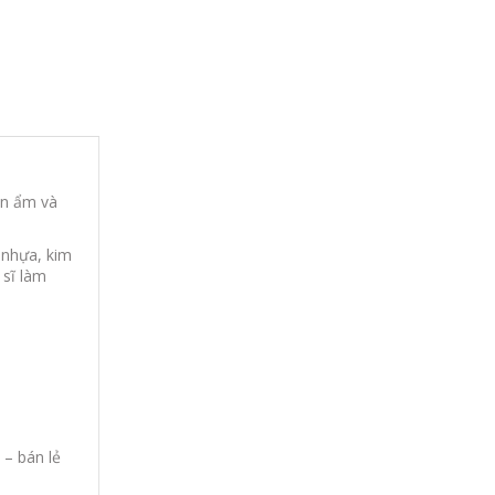
ăn ẩm và
 nhựa, kim
 sĩ làm
 – bán lẻ