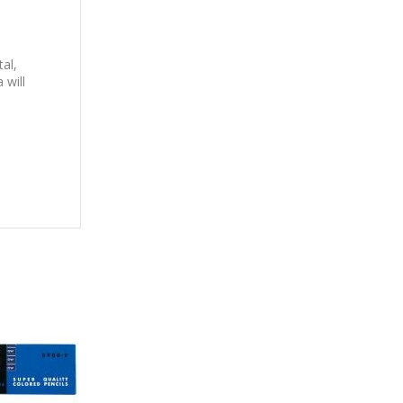
tal,
 will