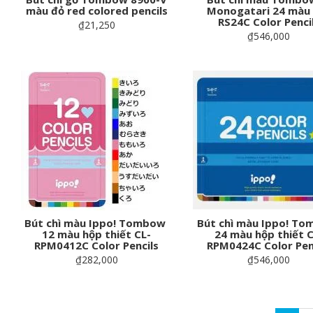
màu đỏ red colored pencils
Monogatari 24 màu
RS24C Color Penci
₫21,250
₫546,000
Bút chì màu Ippo! Tombow
Bút chì màu Ippo! T
12 màu hộp thiết CL-
24 màu hộp thiết C
RPM0412C Color Pencils
RPM0424C Color Pen
₫282,000
₫546,000
Pagination