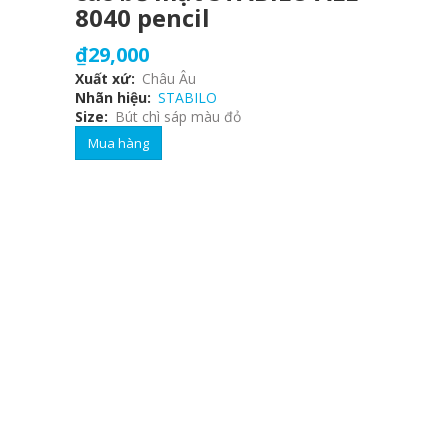
8040 pencil
₫29,000
Xuất xứ
Châu Âu
Nhãn hiệu
STABILO
Size
Bút chì sáp màu đỏ
Mua hàng