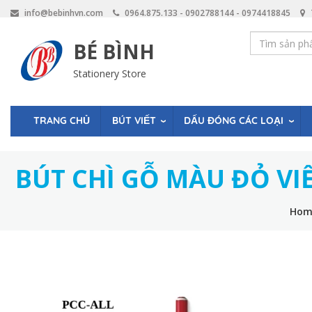
Skip
info@bebinhvn.com
0964.875.133 - 0902788144 - 0974418845
to
main
BÉ BÌNH
content
Stationery Store
BÚT VIẾT
DẤU ĐÓNG CÁC LOẠI
TRANG CHỦ
BÚT CHÌ GỖ MÀU ĐỎ VIẾ
Hom