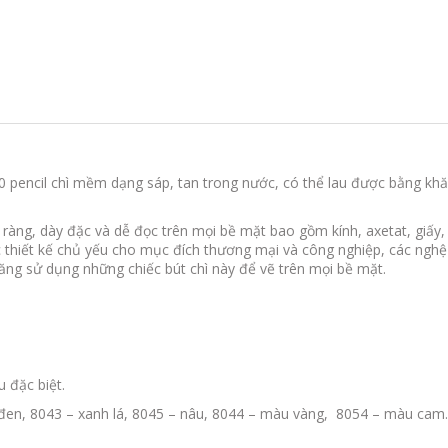
 pencil
chì mềm dạng sáp, tan trong nước, có thể lau được bằng kh
ràng, dày đặc và dễ đọc trên mọi bề mặt bao gồm kính, axetat, giấy,
ợc thiết kế chủ yếu cho mục đích thương mại và công nghiệp, các nghệ
năng sử dụng những chiếc bút chì này để vẽ trên mọi bề mặt.
 đặc biệt.
 đen, 8043 – xanh lá, 8045 – nâu, 8044 – màu vàng, 8054 – màu cam.