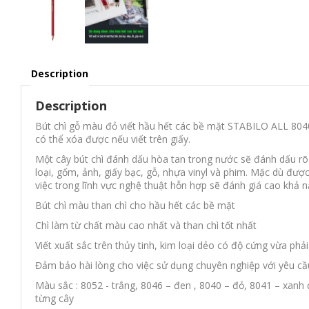
Description
Description
Bút chì gỗ màu đỏ viết hầu hết các bề mặt STABILO ALL 8040
có thể xóa được nếu viết trên giấy.
Một cây bút chì đánh dấu hòa tan trong nước sẽ đánh dấu rõ 
loại, gốm, ảnh, giấy bạc, gỗ, nhựa vinyl và phim. Mặc dù đư
việc trong lĩnh vực nghệ thuật hỗn hợp sẽ đánh giá cao khả 
Bút chì màu than chì cho hầu hết các bề mặt
Chì làm từ chất màu cao nhất và than chì tốt nhất
Viết xuất sắc trên thủy tinh, kim loại dẻo có độ cứng vừa phải
Đảm bảo hài lòng cho việc sử dụng chuyên nghiệp với yêu cầu
Màu sắc : 8052 - trắng, 8046 – đen , 8040 – đỏ, 8041 – xanh
từng cây