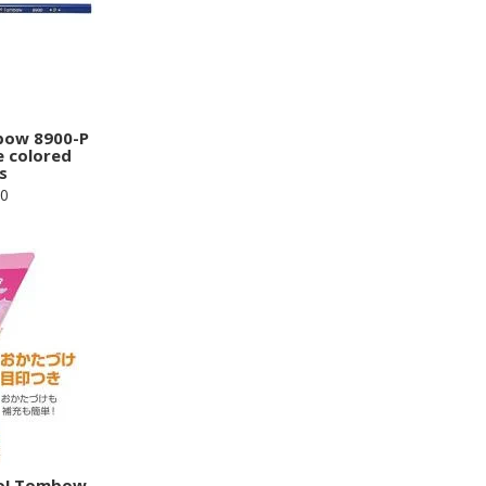
bow 8900-P
e colored
s
50
po! Tombow