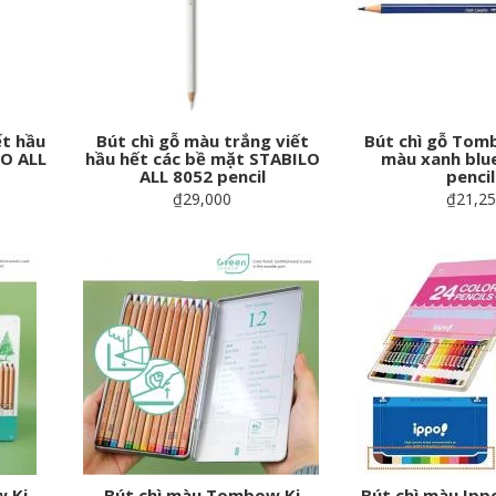
ết hầu
Bút chì gỗ màu trắng viết
Bút chì gỗ Tom
LO ALL
hầu hết các bề mặt STABILO
màu xanh blu
ALL 8052 pencil
pencil
₫29,000
₫21,2
 Ki
Bút chì màu Tombow Ki
Bút chì màu Ip