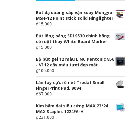
Bút dạ quang sáp vặn xoay Mungyo
MSH-12 Point stick solid Hinglighter
₫15,000
Bút lông bảng SDI S530 chính hãng
có ruột thay White Board Marker
₫15,000
Bộ bút gel 12 màu LINC Pentonic 856
- Vỉ 12 cây màu tươi đẹp mắt
₫100,000
Lăn tay cực rõ nét Trodat Small
FingerPrint Pad, 9094
₫67,000
Kim bấm đại siêu cứng MAX 23/24
MAX Staples 1224FA-H
₫231,000