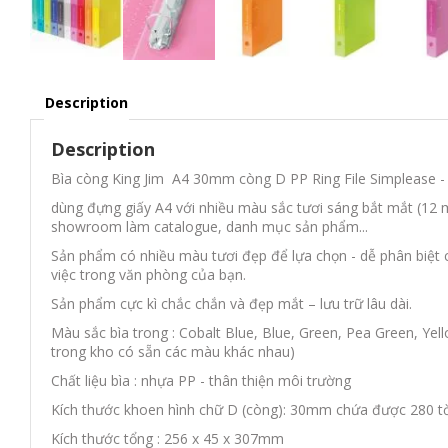
Description
Description
Bìa còng King Jim A4 30mm còng D PP Ring File Simplease 
dùng đựng giấy A4 với nhiều màu sắc tươi sáng bắt mắt (12 m
showroom làm catalogue, danh mục sản phẩm...
Sản phẩm có nhiều màu tươi đẹp để lựa chọn - dễ phân biệt 
việc trong văn phòng của bạn.
Sản phẩm cực kì chắc chắn và đẹp mắt – lưu trữ lâu dài.
Màu sắc bìa trong :
Cobalt Blue, Blue, Green, Pea Green, Yell
trong kho có sẵn các màu khác nhau)
Chất liệu bìa : nhựa PP - thân thiện môi trường
Kích thước khoen hình chữ D (còng): 30mm chứa được 280 tờ
Kích thước tổng :
256 x 45 x 307
mm