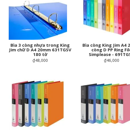
Bìa 3 còng nhựa trong King
Bìa còng King Jim A4
Jim chữ D A4 20mm 631TGSV
còng D PP Ring Fil
180 tờ
Simplease - 691TG
₫48,000
₫46,000