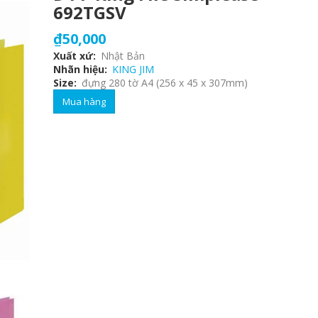
692TGSV
₫50,000
Xuất xứ
Nhật Bản
Nhãn hiệu
KING JIM
Size
đựng 280 tờ A4 (256 x 45 x 307mm)
Mua hàng