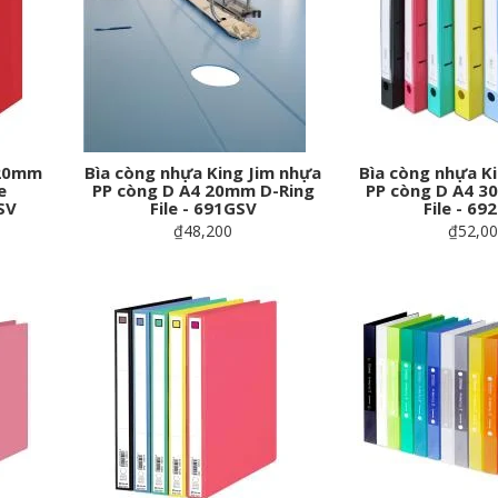
 20mm
Bìa còng nhựa King Jim nhựa
Bìa còng nhựa K
e
PP còng D A4 20mm D-Ring
PP còng D A4 3
SV
File - 691GSV
File - 69
₫48,200
₫52,0