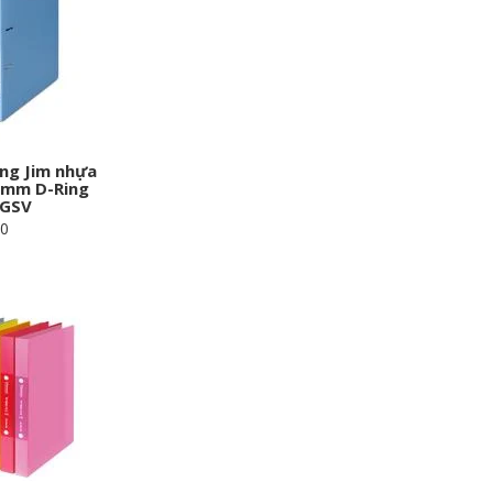
ing Jim nhựa
0mm D-Ring
2GSV
00