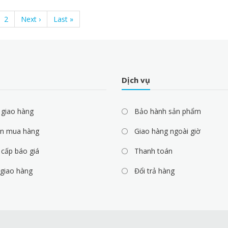
rent
Page
2
Next
Next ›
Last
Last »
e
page
page
Dịch vụ
 giao hàng
Bảo hành sản phẩm
n mua hàng
Giao hàng ngoài giờ
cấp báo giá
Thanh toán
 giao hàng
Đổi trả hàng