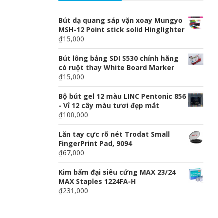
Bút dạ quang sáp vặn xoay Mungyo
MSH-12 Point stick solid Hinglighter
₫15,000
Bút lông bảng SDI S530 chính hãng
có ruột thay White Board Marker
₫15,000
Bộ bút gel 12 màu LINC Pentonic 856
- Vỉ 12 cây màu tươi đẹp mắt
₫100,000
Lăn tay cực rõ nét Trodat Small
FingerPrint Pad, 9094
₫67,000
Kim bấm đại siêu cứng MAX 23/24
MAX Staples 1224FA-H
₫231,000