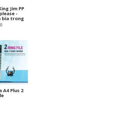
King Jim PP
please -
bìa trong
00
a A4 Plus 2
le