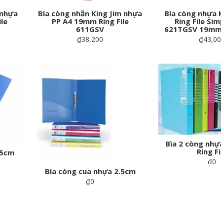
 nhựa
Bìa còng nhẫn King Jim nhựa
Bìa còng nhựa 
le
PP A4 19mm Ring File
Ring File Sim
611GSV
621TGSV 19mm 
₫38,200
₫43,0
Bìa 2 còng nhự
Ring Fi
.5cm
₫0
Bìa còng cua nhựa 2.5cm
₫0