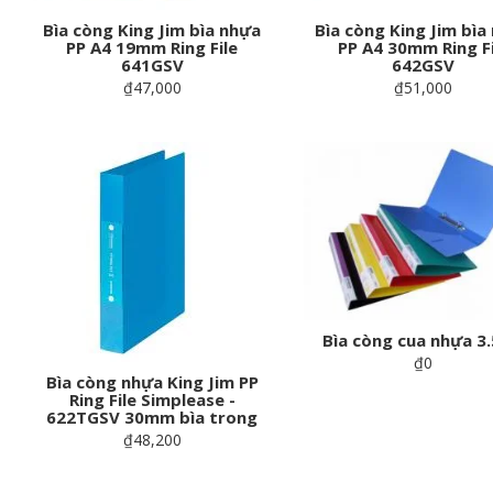
Bìa còng King Jim bìa nhựa
Bìa còng King Jim bìa
PP A4 19mm Ring File
PP A4 30mm Ring Fi
641GSV
642GSV
₫47,000
₫51,000
Bìa còng cua nhựa 3
₫0
Bìa còng nhựa King Jim PP
Ring File Simplease -
622TGSV 30mm bìa trong
₫48,200