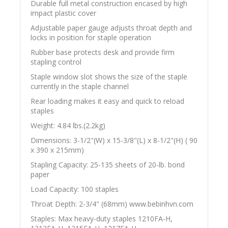
Durable full metal construction encased by high
impact plastic cover
Adjustable paper gauge adjusts throat depth and
locks in position for staple operation
Rubber base protects desk and provide firm
stapling control
Staple window slot shows the size of the staple
currently in the staple channel
Rear loading makes it easy and quick to reload
staples
Weight: 4.84 lbs.(2.2kg)
Dimensions: 3-1/2"(W) x 15-3/8"(L) x 8-1/2"(H) ( 90
x 390 x 215mm)
Stapling Capacity: 25-135 sheets of 20-lb. bond
paper
Load Capacity: 100 staples
Throat Depth: 2-3/4" (68mm) www.bebinhvn.com
Staples: Max heavy-duty staples 1210FA-H,