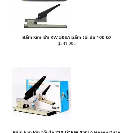
Bấm kim lớn KW 50SA bấm tối đa 100 tờ
₫341,000
Bấm kim lớn tối đa 210 tờ KW 050LA Heavy Duty