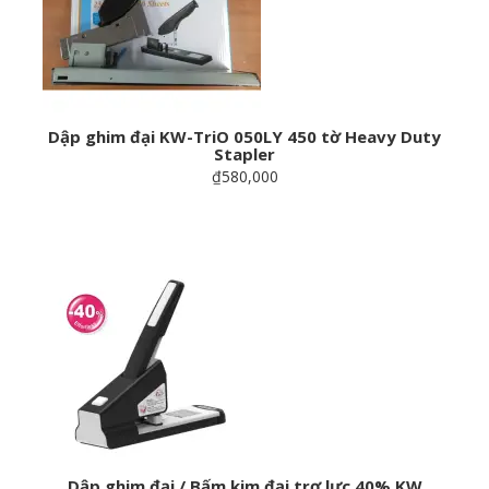
Dập ghim đại KW-TriO 050LY 450 tờ Heavy Duty
Stapler
₫580,000
Dập ghim đại / Bấm kim đại trợ lực 40% KW