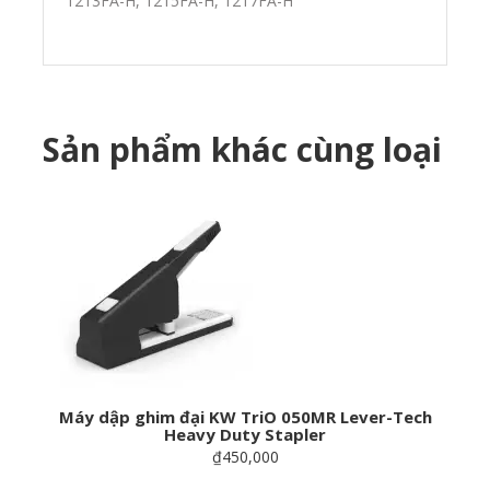
1213FA-H, 1215FA-H, 1217FA-H
Sản phẩm khác cùng loại
Máy dập ghim đại KW TriO 050MR Lever-Tech
Heavy Duty Stapler
₫450,000