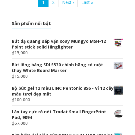
Current
1
Page
2
Next
Next ›
Last
Last »
page
page
page
Sản phẩm nổi bật
Bút dạ quang sáp vặn xoay Mungyo MSH-12
Point stick solid Hinglighter
₫15,000
Bút lông bảng SDI S530 chính hãng có ruột
thay White Board Marker
₫15,000
Bộ bút gel 12 màu LINC Pentonic 856 - Vỉ 12 cây
màu tươi đẹp mắt
₫100,000
Lăn tay cực rõ nét Trodat Small FingerPrint
Pad, 9094
₫67,000