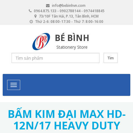
Skip
info@bebinhvn.com
to
0964.875.133 - 0902788144 - 0974418845
main
73/10F Tân Hải, P.13, Tân Bình, HCM
content
Thứ 2-6: 08:00-17:30 - Thứ 7: 8:00-16:00
BÉ BÌNH
Stationery Store
Tìm
BẤM KIM ĐẠI MAX HD-
12N/17 HEAVY DUTY